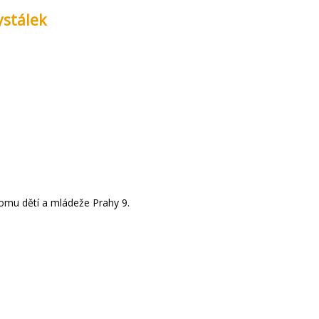
ystálek
omu dětí a mládeže Prahy 9.