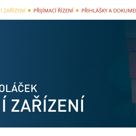
Í ZAŘÍZENÍ
PŘIJÍMACÍ ŘÍZENÍ
PŘIHLÁŠKY A DOKUME