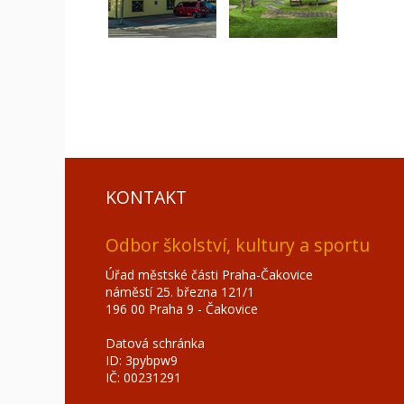
KONTAKT
Odbor školství, kultury a sportu
Úřad městské části Praha-Čakovice
náměstí 25. března 121/1
196 00 Praha 9 - Čakovice
Datová schránka
ID: 3pybpw9
IČ: 00231291