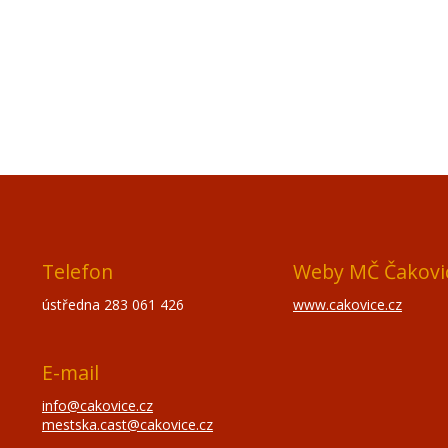
Telefon
Weby MČ Čakovi
ústředna 283 061 426
www.cakovice.cz
E-mail
info@cakovice.cz
mestska.cast@cakovice.cz