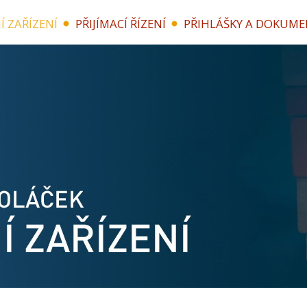
Í ZAŘÍZENÍ
PŘIJÍMACÍ ŘÍZENÍ
PŘIHLÁŠKY A DOKUME